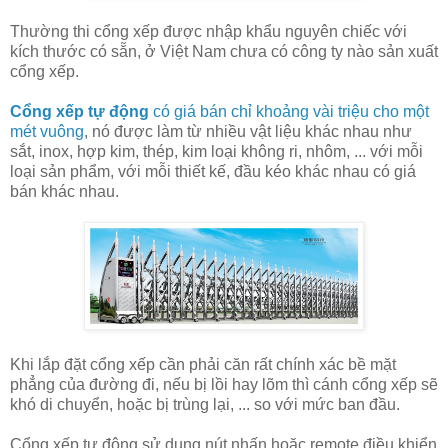
Thường thi cổng xếp được nhập khẩu nguyên chiếc với
kích thước có sẵn, ở Việt Nam chưa có công ty nào sản xuất
cổng xếp.
Cổng xếp tự động
có giá bán chỉ khoảng vài triệu cho một
mét vuông
, nó được làm từ nhiều vật liệu khác nhau như
sắt, inox, hợp kim, thép, kim loại không ri, nhôm, ... với mỗi
loại sản phẩm, với mỗi thiết kế, đầu kéo khác nhau có giá
bán khác nhau.
Khi lắp đặt cổng xếp cần phải căn rất chính xác bề mặt
phẳng của đường đi, nếu bị lồi hay lõm thì cánh cổng xếp sẽ
khó di chuyển, hoặc bị trùng lại, ... so với mức ban đầu.
Cổng xếp tự động sử dụng nút nhấn hoặc remote điều khiển